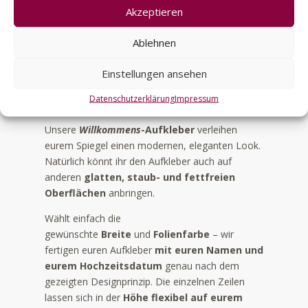
Willkommen
t
Akzeptieren
für
e
Spiegel
Ablehnen
r
Menge
n
Einstellungen ansehen
a
Artikelbeschreibung
t
Datenschutzerklärung
Impressum
i
v
Unsere
Willkommens
-Aufkleber
verleihen
e
eurem Spiegel einen modernen, eleganten Look.
:
Natürlich könnt ihr den Aufkleber auch auf
anderen
glatten, staub- und fettfreien
Oberflächen
anbringen.
Wählt einfach die
gewünschte
Breite
und
Folienfarbe
– wir
fertigen euren Aufkleber
mit euren Namen und
eurem Hochzeitsdatum
genau nach dem
gezeigten Designprinzip. Die einzelnen Zeilen
lassen sich in der
Höhe flexibel auf eurem