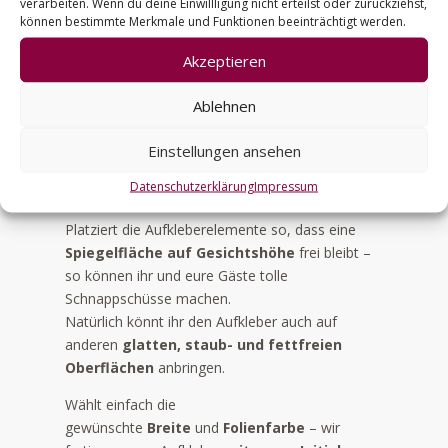
Spiegel
verarbeiten. Wenn du deine Einwillligung nicht erteilst oder zurückziehst,
e
können bestimmte Merkmale und Funktionen beeinträchtigt werden.
Menge
r
n
Akzeptieren
a
Artikelbeschreibung
t
Ablehnen
i
v
Einstellungen ansehen
Unser
Selfie-Spiegel-Aufkleber
macht euren
e
Spiegel zu einem interaktiven Highlight eurer
Datenschutzerklärung
Impressum
:
Hochzeit.
Platziert die Aufkleberelemente so, dass eine
Spiegelfläche auf Gesichtshöhe
frei bleibt –
so können ihr und eure Gäste tolle
Schnappschüsse machen.
Natürlich könnt ihr den Aufkleber auch auf
anderen
glatten, staub- und fettfreien
Oberflächen
anbringen.
Wählt einfach die
gewünschte
Breite
und
Folienfarbe
– wir