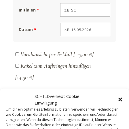
Initialen
*
Datum
*
Vorabansicht per E-Mail
[+15,00 €]
Rakel zum Aufbringen hinzufügen
[+4,50 €]
SCHILDverliebt Cookie-
Lines
In den Warenkorb
Einwilligung
-
Aufkleber
Um dir ein optimales Erlebnis zu bieten, verwenden wir Technologien
A
wie Cookies, um Geräteinformationen zu speichern und/oder darauf
|
l
zuzugreifen. Wenn du diesen Technologien zustimmst, können wir
Selfi-
Daten wie das Surfverhalten oder eindeutige IDs auf dieser Website
t