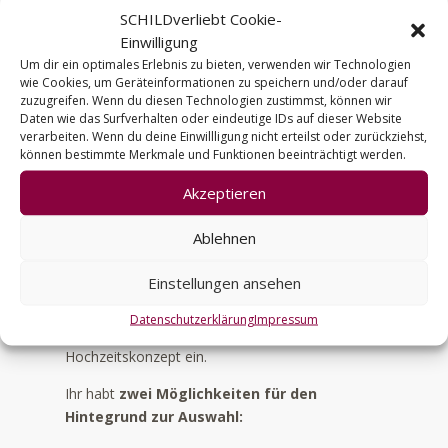
In den Warenkorb
-
SCHILDverliebt Cookie-
Acryl
Einwilligung
A
|
Um dir ein optimales Erlebnis zu bieten, verwenden wir Technologien
l
Willkommen
wie Cookies, um Geräteinformationen zu speichern und/oder darauf
t
zuzugreifen. Wenn du diesen Technologien zustimmst, können wir
hoch
e
Daten wie das Surfverhalten oder eindeutige IDs auf dieser Website
2
verarbeiten. Wenn du deine Einwillligung nicht erteilst oder zurückziehst,
r
Menge
können bestimmte Merkmale und Funktionen beeinträchtigt werden.
n
a
Artikelbeschreibung
Akzeptieren
t
i
Ablehnen
v
Jedes unserer
Acrylschilder
wird mit Sorgfalt in
e
Einstellungen ansehen
unserem Atelier gefertigt.
:
Acryl überzeugt durch seine
schlichte Eleganz
Datenschutzerklärung
Impressum
und fügt sich harmonisch in nahezu jedes
Hochzeitskonzept ein.
Ihr habt
zwei Möglichkeiten für den
Hintegrund zur Auswahl: